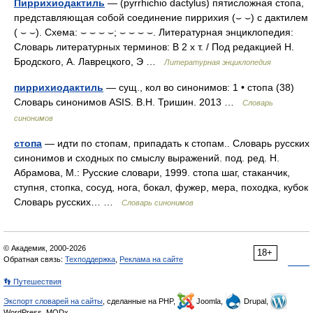
Пиррихиодактиль
— (pyrrhichio dactylus) пятисложная стопа,
представляющая собой соединение пиррихия (⌣ ⌣) с дактилем
( ⌣ ⌣). Схема: ⌣ ⌣ ⌣ ⌣; ⌣ ⌣ ⌣ ⌣. Литературная энциклопедия:
Словарь литературных терминов: В 2 х т. / Под редакцией Н.
Бродского, А. Лаврецкого, Э …
Литературная энциклопедия
пиррихиодактиль
— сущ., кол во синонимов: 1 • стопа (38)
Словарь синонимов ASIS. В.Н. Тришин. 2013 …
Словарь
синонимов
стопа
— идти по стопам, припадать к стопам.. Словарь русских
синонимов и сходных по смыслу выражений. под. ред. Н.
Абрамова, М.: Русские словари, 1999. стопа шаг, стаканчик,
ступня, стопка, сосуд, нога, бокал, фужер, мера, походка, кубок
Словарь русских… …
Словарь синонимов
© Академик, 2000-2026
18+
Обратная связь:
Техподдержка
,
Реклама на сайте
👣 Путешествия
Экспорт словарей на сайты
, сделанные на PHP,
Joomla,
Drupal,
WordPress, MODx.