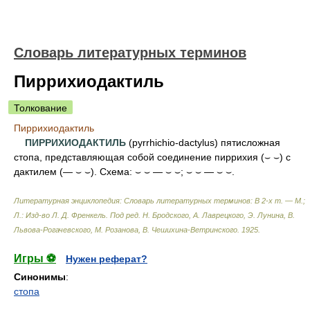
Словарь литературных терминов
Пиррихиодактиль
Толкование
Пиррихиодактиль
ПИРРИХИОДАКТИЛЬ
(pyrrhichio-dactylus) пятисложная
стопа, представляющая собой соединение пиррихия (⌣ ⌣) с
дактилем (— ⌣ ⌣). Схема: ⌣ ⌣ — ⌣ ⌣; ⌣ ⌣ — ⌣ ⌣.
Литературная энциклопедия: Словарь литературных терминов: В 2-х т. — М.;
Л.: Изд-во Л. Д. Френкель
.
Под ред. Н. Бродского, А. Лаврецкого, Э. Лунина, В.
Львова-Рогачевского, М. Розанова, В. Чешихина-Ветринского
.
1925
.
Игры ⚽
Нужен реферат?
Синонимы
:
стопа